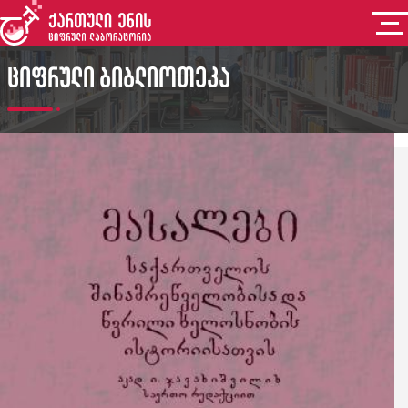
ციფრული ბიბლიოთეკა