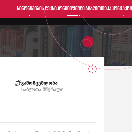
სინონიმების ლექსიკონი
ციფრული ბიბლიოთეკა
კონტაქტი
გამომცემლობა
საბჭოთა მწერალი