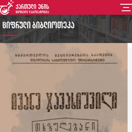
ციფრული ბიბლიოთეკა